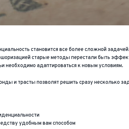
нциальность становится все более сложной задаче
фшоризацией старые методы перестали быть эффект
ьи необходимо адаптироваться к новым условиям.
нды и трасты позволят решить сразу несколько за
фиденциальности
ледству удобным вам способом