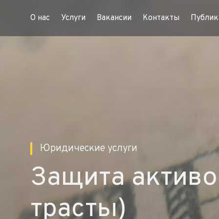
О нас
Услуги
Вакансии
Контакты
Публик
Юридические услуги
Защита активо
трасты)