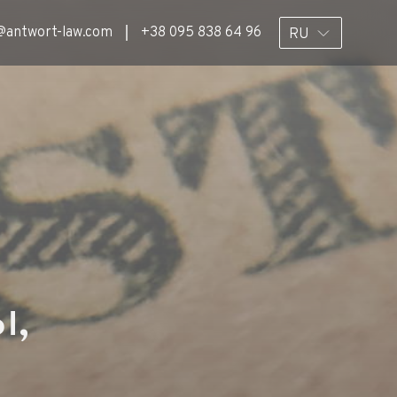
@antwort-law.com
+38 095 838 64 96
RU
ы,