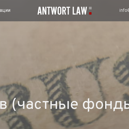
ации
info
в (частные фонд