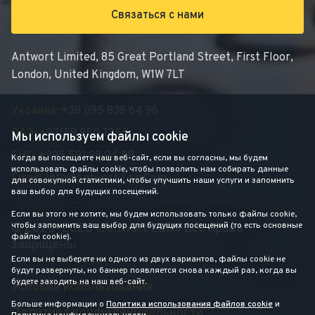
Связаться с нами
Antwort Limited, 85 Great Portland Street, First Floor,
London, United Kingdom, W1W 7LT
Украина:
+38 095 838 64 96
ОАЭ:
+97158 950 7355
Мы используем файлы cookie
СНГ:
+995 591 98 94 08
Когда вы посещаете наш веб-сайт, если вы согласны, мы будем
использовать файлы cookie, чтобы позволить нам собирать данные
Email:
Info@antwort-Law.com
для совокупной статистики, чтобы улучшить наши услуги и запомнить
ваш выбор для будущих посещений.
Если вы этого не хотите, мы будем использовать только файлы cookie,
чтобы запомнить ваш выбор для будущих посещений (то есть основные
© 2020–2026 «Antwort Law» Все права
файлы cookie).
защищены
Если вы не выберете ни одного из двух вариантов, файлы cookie не
будут развернуты, но баннер появляется снова каждый раз, когда вы
будете заходить на наш веб-сайт.
Условия использования
Больше информации о
Политика использования файлов cookie
и
Политика конфиденциальности