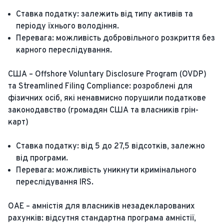
Ставка податку: залежить від типу активів та
періоду їхнього володіння.
Перевага: можливість добровільного розкриття без
карного переслідування.
США – Offshore Voluntary Disclosure Program (OVDP)
та Streamlined Filing Compliance: розроблені для
фізичних осіб, які ненавмисно порушили податкове
законодавство (громадян США та власників грін-
карт)
Ставка податку: від 5 до 27,5 відсотків, залежно
від програми.
Перевага: можливість уникнути кримінального
переслідування IRS.
ОАЕ – амністія для власників незадекларованих
рахунків: відсутня стандартна програма амністії,