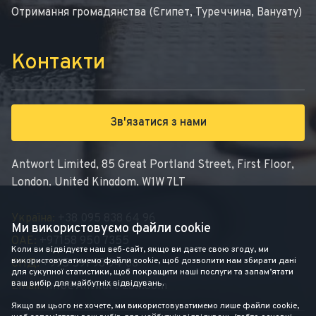
Отримання громадянства (Єгипет, Туреччина, Вануату)
Контакти
Зв'язатися з нами
Antwort Limited, 85 Great Portland Street, First Floor,
London, United Kingdom, W1W 7LT
Україна:
+38 095 838 64 96
Ми використовуємо файли cookie
ОАЕ:
+97158 950 7355
Коли ви відвідуєте наш веб-сайт, якщо ви даєте свою згоду, ми
використовуватимемо файли cookie, щоб дозволити нам збирати дані
СНД:
+995 591 98 94 08
для сукупної статистики, щоб покращити наші послуги та запам’ятати
ваш вибір для майбутніх відвідувань.
Email:
Info@antwort-Law.com
Якщо ви цього не хочете, ми використовуватимемо лише файли cookie,