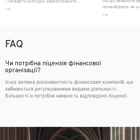
На що звернути ув
– чи варто сьогодні зареєструвати
провайдера, як ун
компанію у цій країні?
захистити свій бі
послугу номінальн
максимальною виг
FAQ
Чи потрібна ліцензія фінансової
організації?
Існує велика різноманітність фінансових компаній, що 
займаються регульованими видами діяльності. 
Більшості їх потрібна наявність відповідної ліцензії.