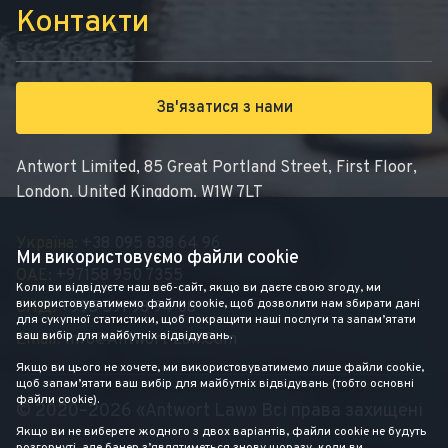
Контакти
Зв'язатися з нами
Antwort Limited, 85 Great Portland Street, First Floor,
London, United Kingdom, W1W 7LT
Україна:
+38 095 838 64 96
Ми використовуємо файли cookie
ОАЕ:
+97158 950 7355
Коли ви відвідуєте наш веб-сайт, якщо ви даєте свою згоду, ми
використовуватимемо файли cookie, щоб дозволити нам збирати дані
СНД:
+995 591 98 94 08
для сукупної статистики, щоб покращити наші послуги та запам’ятати
ваш вибір для майбутніх відвідувань.
Email:
Info@antwort-Law.com
Якщо ви цього не хочете, ми використовуватимемо лише файли cookie,
щоб запам’ятати ваш вибір для майбутніх відвідувань (тобто основні
файли cookie).
© 2020–2026 «Antwort Law» Всі права захищені
Якщо ви не виберете жодного з двох варіантів, файли cookie не будуть