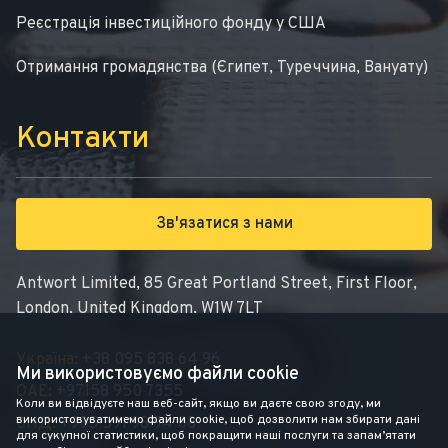
Реєстрація інвестиційного фонду у США
Отримання громадянства (Єгипет, Туреччина, Вануату)
Контакти
Зв'язатися з нами
Antwort Limited, 85 Great Portland Street, First Floor,
London, United Kingdom, W1W 7LT
Україна:
+38 095 838 64 96
Ми використовуємо файли cookie
ОАЕ:
+97158 950 7355
Коли ви відвідуєте наш веб-сайт, якщо ви даєте свою згоду, ми
використовуватимемо файли cookie, щоб дозволити нам збирати дані
СНД:
+995 591 98 94 08
для сукупної статистики, щоб покращити наші послуги та запам’ятати