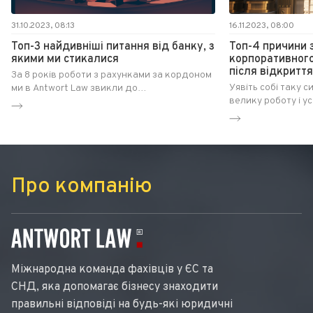
31.10.2023, 08:13
16.11.2023, 08:00
Топ-3 найдивніші питання від банку, з
Топ-4 причини 
якими ми стикалися
корпоративног
після відкриття
За 8 років роботи з рахунками за кордоном
Уявіть собі таку с
ми в Antwort Law звикли до
велику роботу і у
найнестандартніших питань від банків. Нас
корпоративний ра
важко здивувати, але наступні три запити
банку. І тут ваш 
це зробили.
банку блокується,
це можливо, чи та
страшилка для бі
Про компанію
розпочати роботу
Міжнародна команда фахівців у ЄС та
СНД, яка допомагає бізнесу знаходити
правильні відповіді на будь-які юридичні