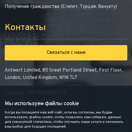
Получение гражданства (Египет, Турция, Вануату)
Контакты
Связаться с нами
Antwort Limited, 85 Great Portland Street, First Floor,
London, United Kingdom, W1W 7LT
Украина:
+38 095 838 64 96
ОАЭ:
+97158 950 7355
Мы используем файлы cookie
СНГ:
+995 591 98 94 08
Когда вы посещаете наш веб-сайт, если вы согласны, мы будем
использовать файлы cookie, чтобы позволить нам собирать данные
Email:
Info@antwort-Law.com
для совокупной статистики, чтобы улучшить наши услуги и запомнить
ваш выбор для будущих посещений.