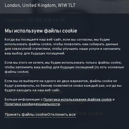
London, United Kingdom, W1W 7LT
Украина:
+38 095 838 64 96
ОАЭ:
+97158 950 7355
Мы используем файлы cookie
СНГ:
+995 591 98 94 08
Когда вы посещаете наш веб-сайт, если вы согласны, мы будем
использовать файлы cookie, чтобы позволить нам собирать данные
Email:
Info@antwort-Law.com
для совокупной статистики, чтобы улучшить наши услуги и запомнить
ваш выбор для будущих посещений.
Если вы этого не хотите, мы будем использовать только файлы cookie,
чтобы запомнить ваш выбор для будущих посещений (то есть основные
© 2020–2026 «Antwort Law» Все права
файлы cookie).
защищены
Если вы не выберете ни одного из двух вариантов, файлы cookie не
будут развернуты, но баннер появляется снова каждый раз, когда вы
будете заходить на наш веб-сайт.
Условия использования
Больше информации о
Политика использования файлов cookie
и
Политика конфиденциальности
Политика конфиденциальности
.
Политика использования файлов cookie
Принять файлы cookie
Отклонить все