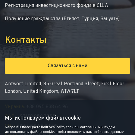
Регистрация инвестиционного фонда в США
Получение гражданства (Египет, Турция, Вануату)
Контакты
Связаться с нами
Antwort Limited, 85 Great Portland Street, First Floor,
London, United Kingdom, W1W 7LT
Украина:
+38 095 838 64 96
ОАЭ:
+97158 950 7355
Мы используем файлы cookie
СНГ:
+995 591 98 94 08
Когда вы посещаете наш веб-сайт, если вы согласны, мы будем
использовать файлы cookie, чтобы позволить нам собирать данные