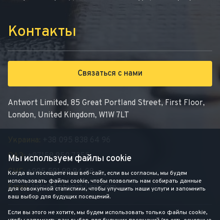
Контакты
Связаться с нами
Antwort Limited, 85 Great Portland Street, First Floor,
London, United Kingdom, W1W 7LT
Украина:
+38 095 838 64 96
ОАЭ:
+97158 950 7355
Мы используем файлы cookie
СНГ:
+995 591 98 94 08
Когда вы посещаете наш веб-сайт, если вы согласны, мы будем
использовать файлы cookie, чтобы позволить нам собирать данные
Email:
Info@antwort-Law.com
для совокупной статистики, чтобы улучшить наши услуги и запомнить
ваш выбор для будущих посещений.
Если вы этого не хотите, мы будем использовать только файлы cookie,