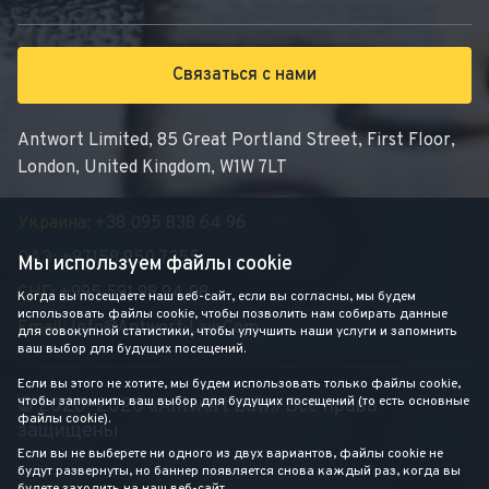
Связаться с нами
Antwort Limited, 85 Great Portland Street, First Floor,
London, United Kingdom, W1W 7LT
Украина:
+38 095 838 64 96
ОАЭ:
+97158 950 7355
Мы используем файлы cookie
СНГ:
+995 591 98 94 08
Когда вы посещаете наш веб-сайт, если вы согласны, мы будем
использовать файлы cookie, чтобы позволить нам собирать данные
Email:
Info@antwort-Law.com
для совокупной статистики, чтобы улучшить наши услуги и запомнить
ваш выбор для будущих посещений.
Если вы этого не хотите, мы будем использовать только файлы cookie,
чтобы запомнить ваш выбор для будущих посещений (то есть основные
© 2020–2026 «Antwort Law» Все права
файлы cookie).
защищены
Если вы не выберете ни одного из двух вариантов, файлы cookie не
будут развернуты, но баннер появляется снова каждый раз, когда вы