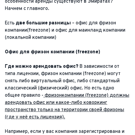
особенности аренды существуют в Эмиратах?
Начнем с главного.
Есть
две большие разницы
– офис для фризон
компании(freezone) и офис для маинланд компании
(локальной компании)
Офис для фризон компании (freezone)
Где можно арендовать офис?
В зависимости от
типа лицензии, фризон компании (freezone) могут
снять либо виртуальный офис, либо стандартный
классический (физический) офис. Но есть одно
общее правило -
фризонкомпании (freezone) должны
арендовать офис или какое-либо коворкинг
пространство только на территории своей фризоны
(где у неё есть лицензия).
Например, если у вас компания зарегистрирована и