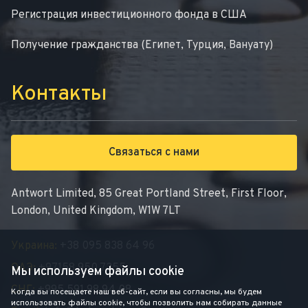
Регистрация инвестиционного фонда в США
Получение гражданства (Египет, Турция, Вануату)
Контакты
Связаться с нами
Antwort Limited, 85 Great Portland Street, First Floor,
London, United Kingdom, W1W 7LT
Украина:
+38 095 838 64 96
ОАЭ:
+97158 950 7355
Мы используем файлы cookie
СНГ:
+995 591 98 94 08
Когда вы посещаете наш веб-сайт, если вы согласны, мы будем
использовать файлы cookie, чтобы позволить нам собирать данные