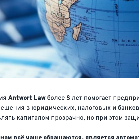
ния
Antwort Law
более 8 лет помогает предп
шения в юридических, налоговых и банковс
влять капиталом прозрачно, но при этом защ
к нам всё чаще обращаются, является автом