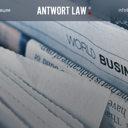
ации
info