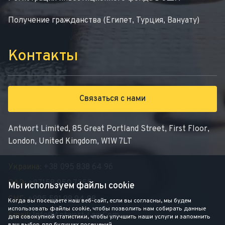
Получение гражданства (Египет, Турция, Вануату)
Контакты
Связаться с нами
Antwort Limited, 85 Great Portland Street, First Floor,
London, United Kingdom, W1W 7LT
Украина:
+38 095 838 64 96
ОАЭ:
+97158 950 7355
Мы используем файлы cookie
СНГ:
+995 591 98 94 08
Когда вы посещаете наш веб-сайт, если вы согласны, мы будем
использовать файлы cookie, чтобы позволить нам собирать данные
Email:
Info@antwort-Law.com
для совокупной статистики, чтобы улучшить наши услуги и запомнить