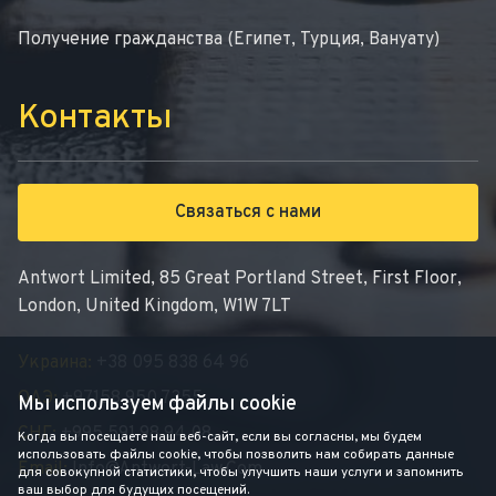
Получение гражданства (Египет, Турция, Вануату)
Контакты
Связаться с нами
Antwort Limited, 85 Great Portland Street, First Floor,
London, United Kingdom, W1W 7LT
Украина:
+38 095 838 64 96
ОАЭ:
+97158 950 7355
Мы используем файлы cookie
СНГ:
+995 591 98 94 08
Когда вы посещаете наш веб-сайт, если вы согласны, мы будем
использовать файлы cookie, чтобы позволить нам собирать данные
Email:
Info@antwort-Law.com
для совокупной статистики, чтобы улучшить наши услуги и запомнить
ваш выбор для будущих посещений.