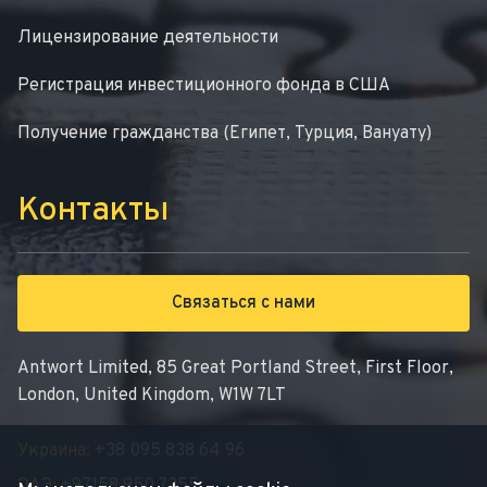
Лицензирование деятельности
Регистрация инвестиционного фонда в США
Получение гражданства (Египет, Турция, Вануату)
Контакты
Связаться с нами
Antwort Limited, 85 Great Portland Street, First Floor,
London, United Kingdom, W1W 7LT
Украина:
+38 095 838 64 96
ОАЭ:
+97158 950 7355