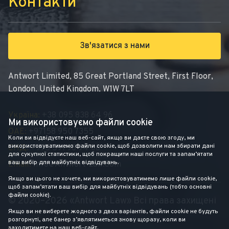
Контакти
Зв'язатися з нами
Antwort Limited, 85 Great Portland Street, First Floor,
London, United Kingdom, W1W 7LT
Україна:
+38 095 838 64 96
Ми використовуємо файли cookie
ОАЕ:
+97158 950 7355
Коли ви відвідуєте наш веб-сайт, якщо ви даєте свою згоду, ми
використовуватимемо файли cookie, щоб дозволити нам збирати дані
СНД:
+995 591 98 94 08
для сукупної статистики, щоб покращити наші послуги та запам’ятати
ваш вибір для майбутніх відвідувань.
Email:
Info@antwort-Law.com
Якщо ви цього не хочете, ми використовуватимемо лише файли cookie,
щоб запам’ятати ваш вибір для майбутніх відвідувань (тобто основні
файли cookie).
© 2020–2026 «Antwort Law» Всі права захищені
Якщо ви не виберете жодного з двох варіантів, файли cookie не будуть
розгорнуті, але банер з’являтиметься знову щоразу, коли ви
заходитимете на наш веб-сайт.