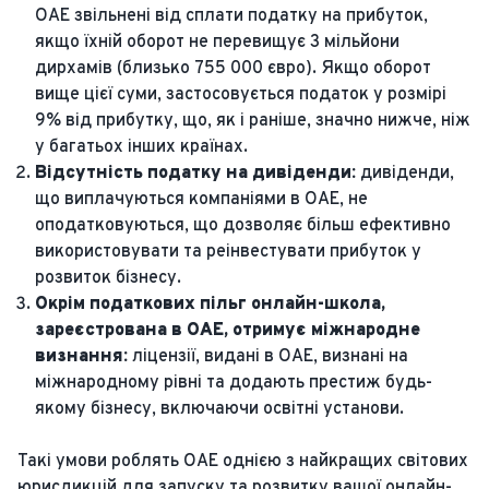
ОАЕ звільнені від сплати податку на прибуток,
якщо їхній оборот не перевищує 3 мільйони
дирхамів (близько 755 000 євро). Якщо оборот
вище цієї суми, застосовується податок у розмірі
9% від прибутку, що, як і раніше, значно нижче, ніж
у багатьох інших країнах.
Відсутність податку на дивіденди:
дивіденди,
що виплачуються компаніями в ОАЕ, не
оподатковуються, що дозволяє більш ефективно
використовувати та реінвестувати прибуток у
розвиток бізнесу.
Окрім податкових пільг онлайн-школа,
зареєстрована в ОАЕ, отримує міжнародне
визнання:
ліцензії, видані в ОАЕ, визнані на
міжнародному рівні та додають престиж будь-
якому бізнесу, включаючи освітні установи.
Такі умови роблять ОАЕ однією з найкращих світових
юрисдикцій для запуску та розвитку вашої онлайн-