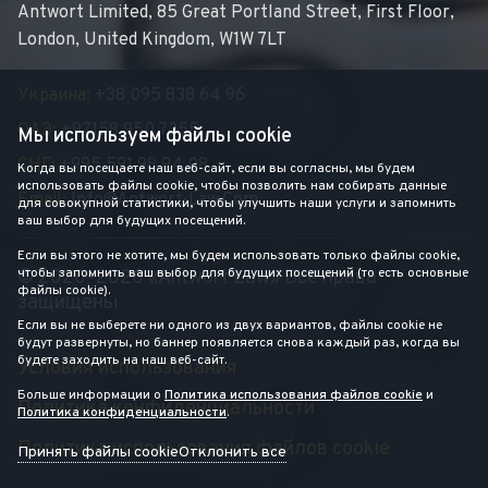
Antwort Limited, 85 Great Portland Street, First Floor,
London, United Kingdom, W1W 7LT
Украина:
+38 095 838 64 96
ОАЭ:
+97158 950 7355
Мы используем файлы cookie
СНГ:
+995 591 98 94 08
Когда вы посещаете наш веб-сайт, если вы согласны, мы будем
использовать файлы cookie, чтобы позволить нам собирать данные
Email:
Info@antwort-Law.com
для совокупной статистики, чтобы улучшить наши услуги и запомнить
ваш выбор для будущих посещений.
Если вы этого не хотите, мы будем использовать только файлы cookie,
чтобы запомнить ваш выбор для будущих посещений (то есть основные
© 2020–2026 «Antwort Law» Все права
файлы cookie).
защищены
Если вы не выберете ни одного из двух вариантов, файлы cookie не
будут развернуты, но баннер появляется снова каждый раз, когда вы
будете заходить на наш веб-сайт.
Условия использования
Больше информации о
Политика использования файлов cookie
и
Политика конфиденциальности
Политика конфиденциальности
.
Политика использования файлов cookie
Принять файлы cookie
Отклонить все