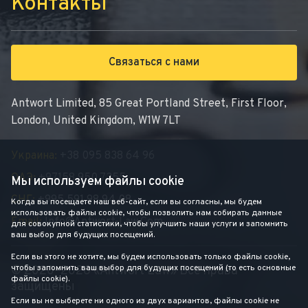
Контакты
Связаться с нами
Antwort Limited, 85 Great Portland Street, First Floor,
London, United Kingdom, W1W 7LT
Украина:
+38 095 838 64 96
ОАЭ:
+97158 950 7355
Мы используем файлы cookie
СНГ:
+995 591 98 94 08
Когда вы посещаете наш веб-сайт, если вы согласны, мы будем
использовать файлы cookie, чтобы позволить нам собирать данные
Email:
Info@antwort-Law.com
для совокупной статистики, чтобы улучшить наши услуги и запомнить
ваш выбор для будущих посещений.
Если вы этого не хотите, мы будем использовать только файлы cookie,
чтобы запомнить ваш выбор для будущих посещений (то есть основные
© 2020–2026 «Antwort Law» Все права
файлы cookie).
защищены
Если вы не выберете ни одного из двух вариантов, файлы cookie не