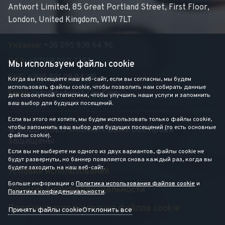
Antwort Limited, 85 Great Portland Street, First Floor,
London, United Kingdom, W1W 7LT
Украина:
+38 095 838 64 96
ОАЭ:
+97158 950 7355
Мы используем файлы cookie
СНГ:
+995 591 98 94 08
Когда вы посещаете наш веб-сайт, если вы согласны, мы будем
использовать файлы cookie, чтобы позволить нам собирать данные
Email:
Info@antwort-Law.com
для совокупной статистики, чтобы улучшить наши услуги и запомнить
ваш выбор для будущих посещений.
Если вы этого не хотите, мы будем использовать только файлы cookie,
чтобы запомнить ваш выбор для будущих посещений (то есть основные
© 2020–2026 «Antwort Law» Все права
файлы cookie).
защищены
Если вы не выберете ни одного из двух вариантов, файлы cookie не
будут развернуты, но баннер появляется снова каждый раз, когда вы
будете заходить на наш веб-сайт.
Условия использования
Больше информации о
Политика использования файлов cookie
и
Политика конфиденциальности
Политика конфиденциальности
.
Политика использования файлов cookie
Принять файлы cookie
Отклонить все