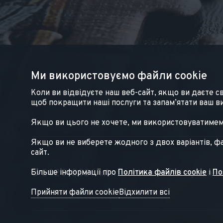
Ми використовуємо файли cookie
Коли ви відвідуєте наш веб-сайт, якщо ви даєте 
щоб покращити наші послуги та запам’ятати ваш ви
Якщо ви цього не хочете, ми використовуватимемо 
Якщо ви не виберете жодного з двох варіантів, фа
сайт.
© 2020–2026 «Antwort Law» Всі права з
Більше інформації про
Політика файлів cookie
і
По
Прийняти файли cookie
Відхилити всі