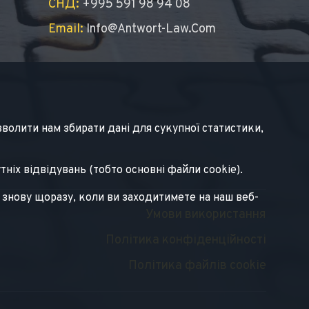
СНД:
+995 591 98 94 08
Email:
Info@antwort-Law.com
волити нам збирати дані для сукупної статистики,
іх відвідувань (тобто основні файли cookie).
я знову щоразу, коли ви заходитимете на наш веб-
Умови використання
Політика конфіденційності
Політика файлів cookie