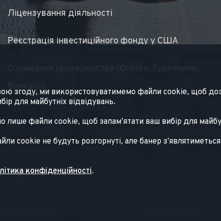
Ліцензування діяльності
Реєстрація інвестиційного фонду у США
Отримання громадянства (Єгипет, Туреччина,
Вануату)
свою згоду, ми використовуватимемо файли cookie, щоб доз
бір для майбутніх відвідувань.
лише файли cookie, щоб запам’ятати ваш вибір для майбутн
йли cookie не будуть розгорнуті, але банер з’являтиметьс
ахищені
літика конфіденційності
.