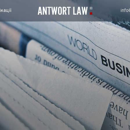
кації
info