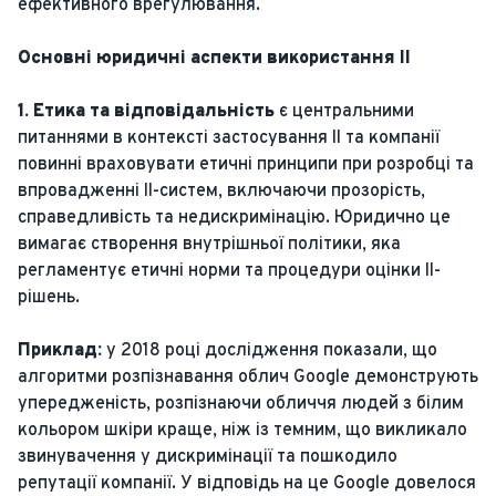
ефективного врегулювання.
Основні юридичні аспекти використання ІІ
1. Етика та відповідальність
є центральними
питаннями в контексті застосування ІІ та компанії
повинні враховувати етичні принципи при розробці та
впровадженні ІІ-систем, включаючи прозорість,
справедливість та недискримінацію. Юридично це
вимагає створення внутрішньої політики, яка
регламентує етичні норми та процедури оцінки ІІ-
рішень.
Приклад:
у 2018 році дослідження показали, що
алгоритми розпізнавання облич Google демонструють
упередженість, розпізнаючи обличчя людей з білим
кольором шкіри краще, ніж із темним, що викликало
звинувачення у дискримінації та пошкодило
репутації компанії. У відповідь на це Google довелося