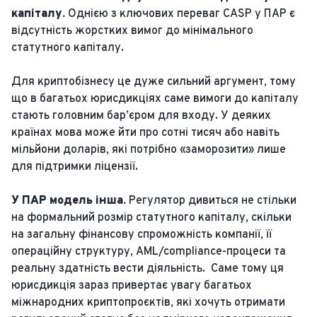
капіталу.
Однією з ключових переваг CASP у ПАР є
відсутність жорстких вимог до мінімального
статутного капіталу.
Для криптобізнесу це дуже сильний аргумент, тому
що в багатьох юрисдикціях саме вимоги до капіталу
стають головним бар’єром для входу. У деяких
країнах мова може йти про сотні тисяч або навіть
мільйони доларів, які потрібно «заморозити» лише
для підтримки ліцензії.
У ПАР модель інша.
Регулятор дивиться не стільки
на формальний розмір статутного капіталу, скільки
на загальну фінансову спроможність компанії, її
операційну структуру, AML/compliance-процеси та
реальну здатність вести діяльність. Саме тому ця
юрисдикція зараз привертає увагу багатьох
міжнародних криптопроєктів, які хочуть отримати