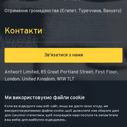
Отримання громадянства (Єгипет, Туреччина, Вануату)
Контакти
Зв'язатися з нами
Antwort Limited, 85 Great Portland Street, First Floor,
London, United Kingdom, W1W 7LT
Україна:
+38 095 838 64 96
Ми використовуємо файли cookie
ОАЕ:
+97158 950 7355
Коли ви відвідуєте наш веб-сайт, якщо ви даєте свою згоду, ми
використовуватимемо файли cookie, щоб дозволити нам збирати дані
СНД:
+995 591 98 94 08
для сукупної статистики, щоб покращити наші послуги та запам’ятати
ваш вибір для майбутніх відвідувань.
Email:
Info@antwort-Law.com