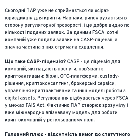
Сьогодні ПАР уже не сприймається як «сіра»
юрисдикція для крипти. Навпаки, ринок рухається в
сторону регуляторної прозорості, і це добре видно по
кількості поданих заявок. За даними FSCA, сотні
компаній уже подали заявки на CASP-ліцензії, а
значна частина з них отримала схвалення.
Що таке CASP-ліцензія?
CASP - це ліцензія для
компаній, які надають послуги, пов’язані з
криптоактивами: біржі, OTC-платформи, custody-
рішення, криптоконсалтинг, брокерські сервіси,
управління криптоактивами та інші моделі роботи з
digital assets. Регулювання відбувається через FSCA
у межах FAIS Act. Фактично ПАР створює зрозумілу і
вже міжнародно впізнавану модель для роботи
криптокомпаній у регульованому полі.
Головний плюс - відсутність вимог до статутного