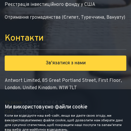
Реєстрація інвестиційного фонду у США
Отримання громадянства (Єгипет, Туреччина, Вануату)
Контакти
Зв'язатися з нами
Antwort Limited, 85 Great Portland Street, First Floor,
London, United Kingdom, W1W 7LT
Україна:
+38 095 838 64 96
Ми використовуємо файли cookie
ОАЕ:
+97158 950 7355
Коли ви відвідуєте наш веб-сайт, якщо ви даєте свою згоду, ми
використовуватимемо файли cookie, щоб дозволити нам збирати дані
СНД:
+995 591 98 94 08
для сукупної статистики, щоб покращити наші послуги та запам’ятати
ваш вибір для майбутніх відвідувань.