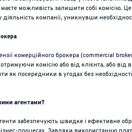
 маєте можливість залишити собі комісію. Це
 діяльність компанії, уникнувши необхідност
рокера
нзії комерційного брокера (commercial broker'
отримуючи комісію або від клієнта, або від 
яти як посередники в угодах без необхідност
жними агентами?
агенти забезпечують швидке і ефективне обр
ізнес-процесах. Завдяки використанню плат