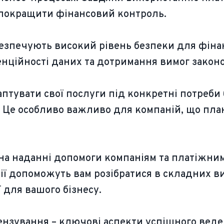
 покращити фінансовий контроль.
безпечують високий рівень безпеки для фіна
нційності даних та дотримання вимог закон
птувати свої послуги під конкретні потреби 
 Це особливо важливо для компаній, що пла
 на наданні допомоги компаніям та платіжни
ії допоможуть вам розібратися в складних ви
 для вашого бізнесу.
нзування – ключові аспекти успішного веде