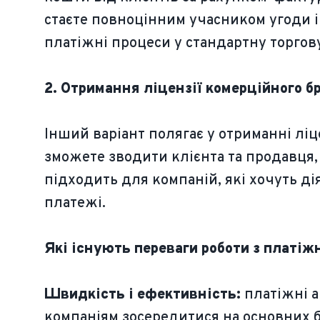
стаєте повноцінним учасником угоди і
платіжні процеси у стандартну торгову
2. Отримання ліцензії комерційного б
Інший варіант полягає у отриманні ліце
зможете зводити клієнта та продавця, 
підходить для компаній, які хочуть ді
платежі.
Які існують переваги роботи з платі
Швидкість і ефективність:
платіжні 
компаніям зосередитися на основних б