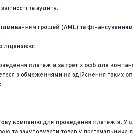
звітності та аудиту.
відмиванням грошей (AML) та фінансуванням 
 ліцензією:
едення платежів за третіх осіб для компаній
кнетеся з обмеженнями на здійснення таких оп
:
гову компанію для проведення платежів. У 
рою та закуповувати товар у постачальника 