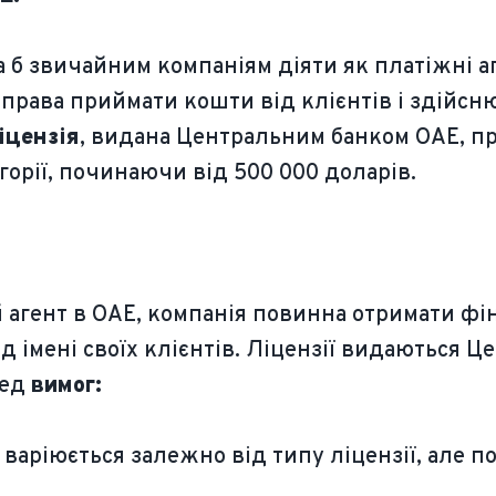
а б звичайним компаніям діяти як платіжні аг
права приймати кошти від клієнтів і здійсн
іцензія
, видана Центральним банком ОАЕ, пр
егорії, починаючи від 500 000 доларів.
агент в ОАЕ, компанія повинна отримати фін
д імені своїх клієнтів. Ліцензії видаються 
ред
вимог:
 варіюється залежно від типу ліцензії, але п