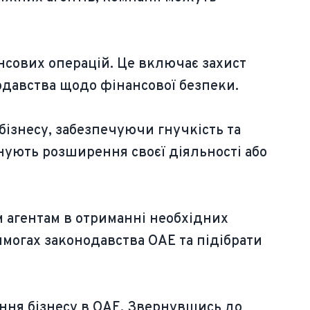
нсових операцій. Це включає захист
одавства щодо фінансової безпеки.
бізнесу, забезпечуючи гнучкість та
нують розширення своєї діяльності або
м агентам в отриманні необхідних
могах законодавства ОАЕ та підібрати
ння бізнесу в ОАЕ. Звернувшись до