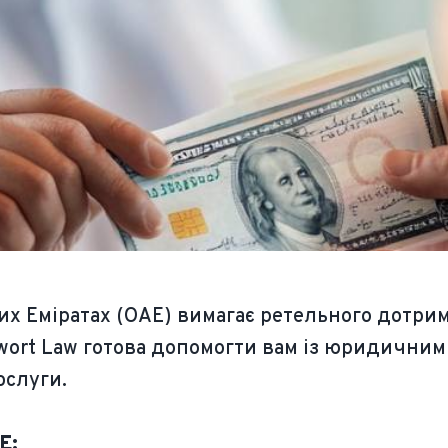
ких Еміратах (ОАЕ) вимагає ретельного дотр
wort Law готова допомогти вам із юридичним
ослуги.
Е: