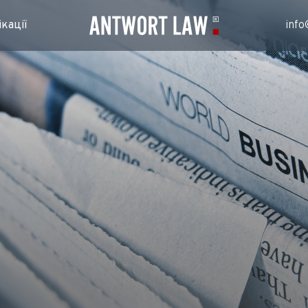
кації
info