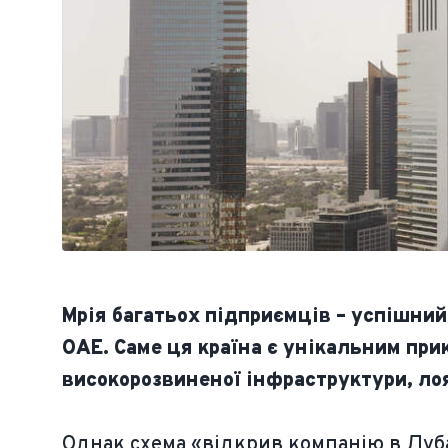
Мрія багатьох підприємців – успішний
ОАЕ. Саме ця країна є унікальним пр
високорозвиненої інфраструктури, ло
Однак схема «відкрив компанію в Дубаї