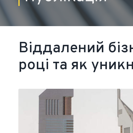
Віддалений біз
році та як уник