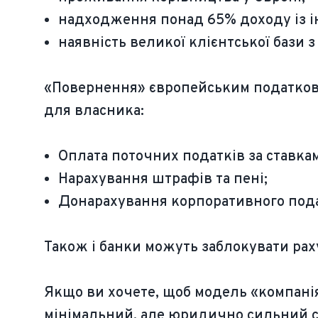
надходження понад 65% доходу із 
наявність великої клієнтської бази 
«Повернення» європейським податковим
для власника:
Оплата поточних податків за ставка
Нарахування штрафів та пені;
Донарахування корпоративного подат
Також і банки можуть заблокувати раху
Якщо ви хочете, щоб модель «компані
мінімальний, але юридично сильний са