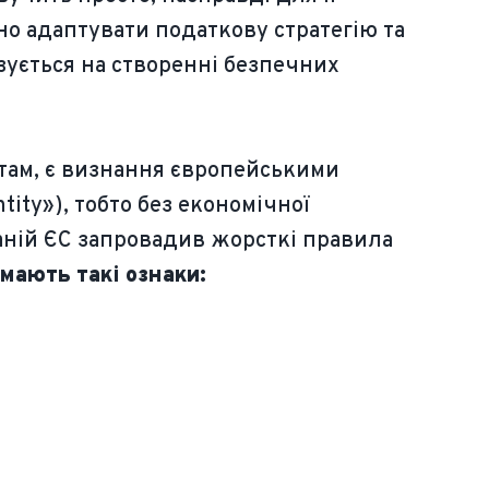
но адаптувати податкову стратегію та
зується на створенні безпечних
там, є визнання європейськими
ity»), тобто без економічної
паній ЄС запровадив жорсткі правила
 мають такі ознаки: