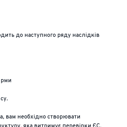
дить до наступного ряду наслідків
ірми
су.
а, вам необхідно створювати
уктуру, яка витримує перевірки ЄС,