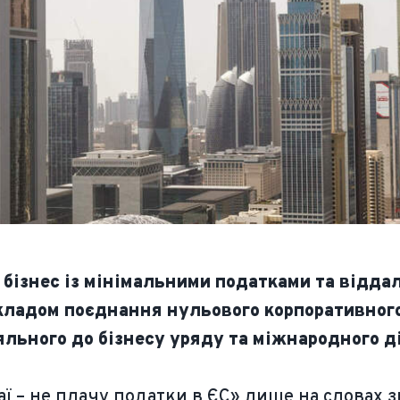
 бізнес із мінімальними податками та відда
икладом поєднання нульового корпоративного
яльного до бізнесу уряду та міжнародного д
 – не плачу податки в ЄС» лише на словах зв