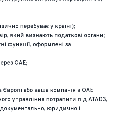
ично перебуває у країні);
овір, який визнають податкові органи;
тні функції, оформлені за
через ОАЕ;
в Європі або ваша компанія в ОАЕ
ного управління потрапити під ATAD3,
а документально, юридично і