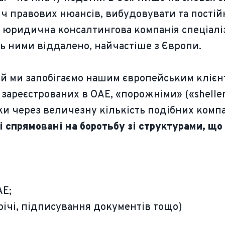
іч правових нюансів, вибудовувати та постій
w, юридична консалтингова компанія спеціалі
ь ними віддалено, найчастіше з Європи.
ий ми запобігаємо нашим європейським клієн
зареєстрованих в ОАЕ, «порожніми» («shellent
роки через величезну кількість подібних ком
і спрямовані на боротьбу зі структурами, що
АЕ;
річі, підписування документів тощо)