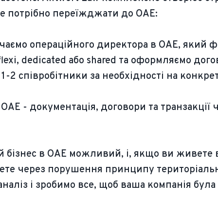
 не потрібно переїжджати до ОАЕ:
аємо операційного директора в ОАЕ, який фіз
lexi, dedicated або shared та оформляємо дог
1-2 співробітники за необхідності на конкре
ОАЕ - документація, договори та транзакції 
й бізнес в ОАЕ можливий, і, якщо ви живете 
чете через порушення принципу територіаль
наліз і зробимо все, щоб ваша компанія бул