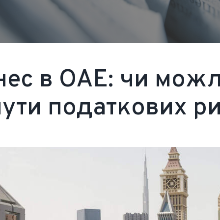
нес в ОАЕ: чи мож
нути податкових ри