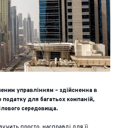
леним управлінням – здійсненна в
 податку для багатьох компаній,
ілового середовища.
учить просто, насправді для її