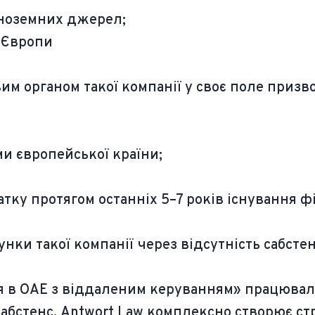
іноземних джерел;
з Європи
 органом такої компанії у своє поле призво
ми європейської країни;
ку протягом останніх 5–7 років існування ф
нки такої компанії через відсутність сабстен
я в ОАЕ з віддаленим керуванням» працювал
бстенс. Antwort Law комплексно створює стр