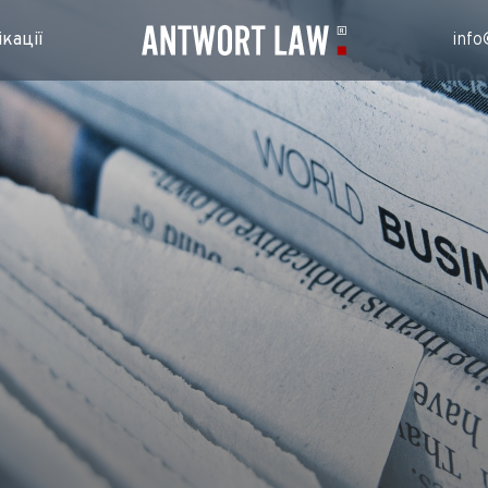
кації
info