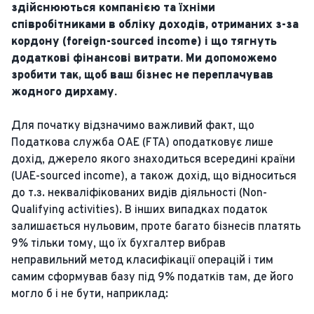
здійснюються компанією та їхніми
співробітниками в обліку доходів, отриманих з-за
кордону (foreign-sourced income) і що тягнуть
додаткові фінансові витрати. Ми допоможемо
зробити так, щоб ваш бізнес не переплачував
жодного дирхаму.
Для початку відзначимо важливий факт, що
Податкова служба ОАЕ (FTA) оподатковує лише
дохід, джерело якого знаходиться всередині країни
(UAE-sourced income), а також дохід, що відноситься
до т.з. некваліфікованих видів діяльності (Non-
Qualifying activities). В інших випадках податок
залишається нульовим, проте багато бізнесів платять
9% тільки тому, що їх бухгалтер вибрав
неправильний метод класифікації операцій і тим
самим сформував базу під 9% податків там, де його
могло б і не бути, наприклад: