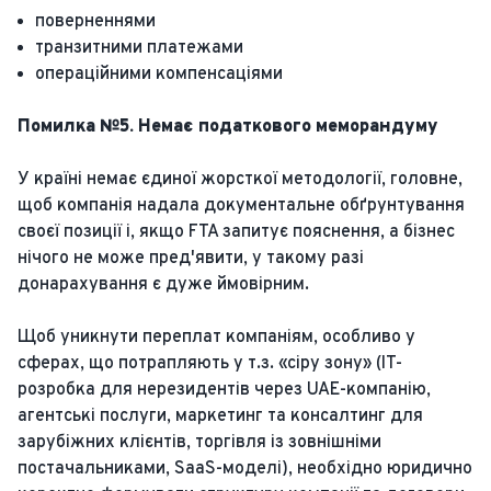
поверненнями
транзитними платежами
операційними компенсаціями
Помилка №5. Немає податкового меморандуму
У країні немає єдиної жорсткої методології, головне,
щоб компанія надала документальне обґрунтування
своєї позиції і, якщо FTA запитує пояснення, а бізнес
нічого не може пред'явити, у такому разі
донарахування є дуже ймовірним.
Щоб уникнути переплат компаніям, особливо у
сферах, що потрапляють у т.з. «сіру зону» (IT-
розробка для нерезидентів через UAE-компанію,
агентські послуги, маркетинг та консалтинг для
зарубіжних клієнтів, торгівля із зовнішніми
постачальниками, SaaS-моделі), необхідно юридично