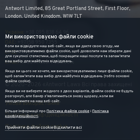
Antwort Limited, 85 Great Portland Street, First Floor,
London, United Kingdom, W1W 7LT
Україна:
+38 095 838 64 96
Ми використовуємо файли cookie
ОАЕ:
+97158 950 7355
Коли ви відвідуєте наш веб-сайт, якщо ви даєте свою згоду, ми
використовуватимемо файли cookie, щоб дозволити нам збирати дані
СНД:
+995 591 98 94 08
для сукупної статистики, щоб покращити наші послуги та запам’ятати
ваш вибір для майбутніх відвідувань.
Email:
Info@antwort-Law.com
Якщо ви цього не хочете, ми використовуватимемо лише файли cookie,
щоб запам’ятати ваш вибір для майбутніх відвідувань (тобто основні
файли cookie).
© 2020–2026 «Antwort Law» Всі права захищені
Якщо ви не виберете жодного з двох варіантів, файли cookie не будуть
розгорнуті, але банер з’являтиметься знову щоразу, коли ви
заходитимете на наш веб-сайт.
Умови використання
Більше інформації про
Політика файлів cookie
і
Політика
Політика конфіденційності
конфіденційності
.
Політика файлів cookie
Прийняти файли cookie
Відхилити всі