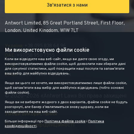
Зв'язатися з нами
Antwort Limited, 85 Great Portland Street, First Floor,
London, United Kingdom, W1W 7LT
Україна:
+38 095 838 64 96
Ми використовуємо файли cookie
ОАЕ:
+97158 950 7355
Коли ви відвідуєте наш веб-сайт, якщо ви даєте свою згоду, ми
використовуватимемо файли cookie, щоб дозволити нам збирати дані
СНД:
+995 591 98 94 08
для сукупної статистики, щоб покращити наші послуги та запам’ятати
ваш вибір для майбутніх відвідувань.
Email:
Info@antwort-Law.com
Якщо ви цього не хочете, ми використовуватимемо лише файли cookie,
щоб запам’ятати ваш вибір для майбутніх відвідувань (тобто основні
файли cookie).
© 2020–2026 «Antwort Law» Всі права захищені
Якщо ви не виберете жодного з двох варіантів, файли cookie не будуть
розгорнуті, але банер з’являтиметься знову щоразу, коли ви
заходитимете на наш веб-сайт.
Умови використання
Більше інформації про
Політика файлів cookie
і
Політика
Політика конфіденційності
конфіденційності
.