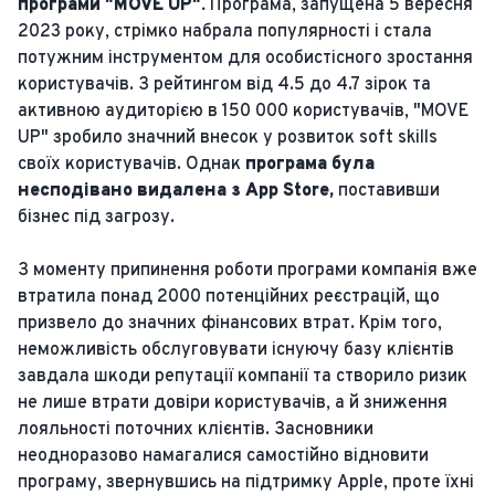
програми "MOVE UP".
Програма, запущена 5 вересня
2023 року, стрімко набрала популярності і стала
потужним інструментом для особистісного зростання
користувачів. З рейтингом від 4.5 до 4.7 зірок та
активною аудиторією в 150 000 користувачів, "MOVE
UP" зробило значний внесок у розвиток soft skills
своїх користувачів. Однак
програма була
несподівано видалена з App Store,
поставивши
бізнес під загрозу.
З моменту припинення роботи програми компанія вже
втратила понад 2000 потенційних реєстрацій, що
призвело до значних фінансових втрат. Крім того,
неможливість обслуговувати існуючу базу клієнтів
завдала шкоди репутації компанії та створило ризик
не лише втрати довіри користувачів, а й зниження
лояльності поточних клієнтів. Засновники
неодноразово намагалися самостійно відновити
програму, звернувшись на підтримку Apple, проте їхні