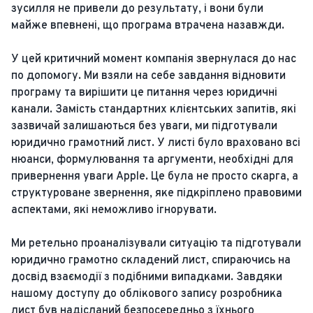
зусилля не привели до результату, і вони були
майже впевнені, що програма втрачена назавжди.
У цей критичний момент компанія звернулася до нас
по допомогу. Ми взяли на себе завдання відновити
програму та вирішити це питання через юридичні
канали. Замість стандартних клієнтських запитів, які
зазвичай залишаються без уваги, ми підготували
юридично грамотний лист. У листі було враховано всі
нюанси, формулювання та аргументи, необхідні для
привернення уваги Apple. Це була не просто скарга, а
структуроване звернення, яке підкріплено правовими
аспектами, які неможливо ігнорувати.
Ми ретельно проаналізували ситуацію та підготували
юридично грамотно складений лист, спираючись на
досвід взаємодії з подібними випадками. Завдяки
нашому доступу до облікового запису розробника
лист був надісланий безпосередньо з їхнього